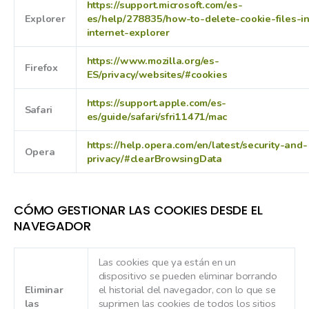
https://support.microsoft.com/es-
Explorer
es/help/278835/how-to-delete-cookie-files-i
internet-explorer
https://www.mozilla.org/es-
Firefox
ES/privacy/websites/#cookies
https://support.apple.com/es-
Safari
es/guide/safari/sfri11471/mac
https://help.opera.com/en/latest/security-and-
Opera
privacy/#clearBrowsingData
CÓMO GESTIONAR LAS COOKIES DESDE EL
NAVEGADOR
Las cookies que ya están en un
dispositivo se pueden eliminar borrando
Eliminar
el historial del navegador, con lo que se
las
suprimen las cookies de todos los sitios