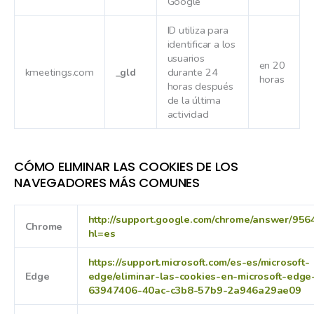
Google
ID utiliza para
identificar a los
usuarios
en 20
kmeetings.com
_gld
durante 24
horas
horas después
de la última
actividad
CÓMO ELIMINAR LAS COOKIES DE LOS
NAVEGADORES MÁS COMUNES
http://support.google.com/chrome/answer/956
Chrome
hl=es
https://support.microsoft.com/es-es/microsoft-
Edge
edge/eliminar-las-cookies-en-microsoft-edge
63947406-40ac-c3b8-57b9-2a946a29ae09