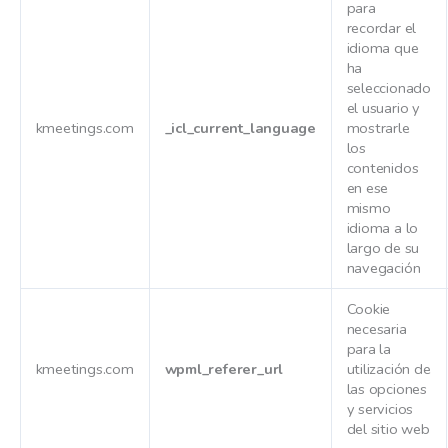
para
recordar el
idioma que
ha
seleccionado
el usuario y
kmeetings.com
_icl_current_language
mostrarle
los
contenidos
en ese
mismo
idioma a lo
largo de su
navegación
Cookie
necesaria
para la
kmeetings.com
wpml_referer_url
utilización de
las opciones
y servicios
del sitio web